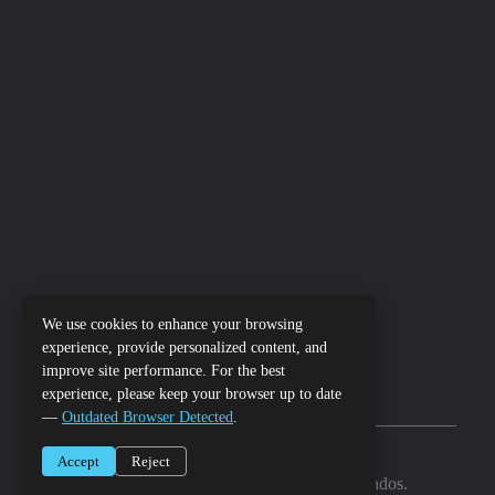
hola@gmfuruguay.com
+598 099 600 153
+598 099 600 154
Contacto
Necesita que lo asesoremos?
We use cookies to enhance your browsing
experience, provide personalized content, and
improve site performance. For the best
experience, please keep your browser up to date
CONTÁCTENOS
—
Outdated Browser Detected
.
Accept
Reject
© 2026 GMF. Todos los derechos reservados.