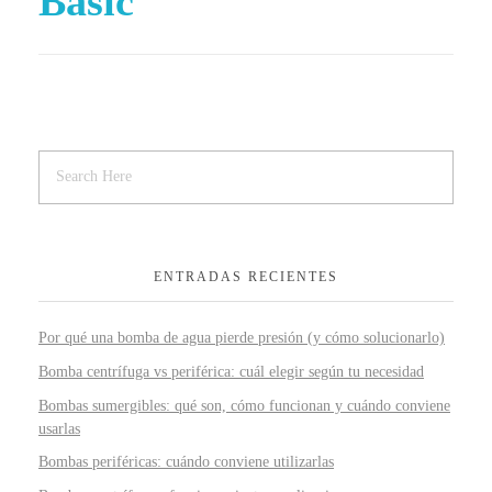
Basic
ENTRADAS RECIENTES
Por qué una bomba de agua pierde presión (y cómo solucionarlo)
Bomba centrífuga vs periférica: cuál elegir según tu necesidad
Bombas sumergibles: qué son, cómo funcionan y cuándo conviene
usarlas
Bombas periféricas: cuándo conviene utilizarlas