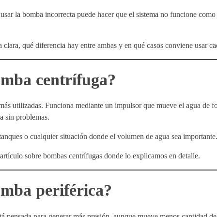
: usar la bomba incorrecta puede hacer que el sistema no funcione como
ma clara, qué diferencia hay entre ambas y en qué casos conviene usar c
omba centrífuga?
más utilizadas. Funciona mediante un impulsor que mueve el agua de fo
ua sin problemas.
tanques o cualquier situación donde el volumen de agua sea importante
 artículo sobre bombas centrífugas donde lo explicamos en detalle.
mba periférica?
stá pensada para generar más presión, aunque mueve menos cantidad de