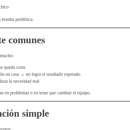
chico
a bomba periférica.
te comunes
n mucho:
se queda corta
ión en casa → no logra el resultado esperado
izar la necesidad real
n en problemas o en tener que cambiar el equipo.
ción simple
guntas: