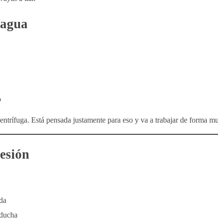
 agua
o
ntrífuga. Está pensada justamente para eso y va a trabajar de forma mu
resión
da
 ducha