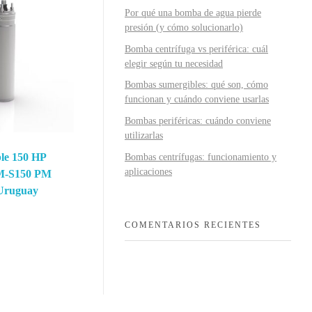
Por qué una bomba de agua pierde
presión (y cómo solucionarlo)
Bomba centrífuga vs periférica: cuál
elegir según tu necesidad
Bombas sumergibles: qué son, cómo
funcionan y cuándo conviene usarlas
Bombas periféricas: cuándo conviene
utilizarlas
le 150 HP
Bombas centrífugas: funcionamiento y
aplicaciones
M-S150 PM
 Uruguay
COMENTARIOS RECIENTES